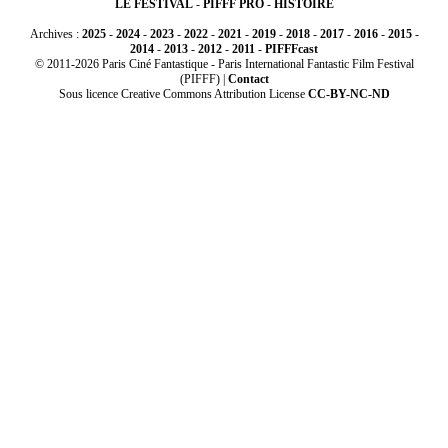
LE FESTIVAL
-
PIFFF PRO
-
HISTOIRE
Archives :
2025
-
2024
-
2023
-
2022
-
2021
-
2019
-
2018
-
2017
-
2016
-
2015
-
2014
-
2013
-
2012
-
2011
-
PIFFFcast
© 2011-2026 Paris Ciné Fantastique - Paris International Fantastic Film Festival
(PIFFF) |
Contact
Sous licence Creative Commons Attribution License
CC-BY-NC-ND